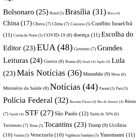
Brasília
(31)
Bolsonaro
(25)
Brasil
(5)
Brics
(4)
China
(17)
Conflito Israel/Irã
Chuva
(7)
Clima
(7)
Concurso
(5)
Escolha do
(11)
doença
(11)
COVID-19
(8)
Coreia do Norte
(5)
EUA
(48)
Editor
(23)
Grandes
Governo
(7)
Leituras
(24)
Lula
Guerra
(8)
Ibama
(6)
Israel
(4)
Japão
(4)
Mais Notícias
(36)
(23)
Maranhão
(9)
Meta
(6)
Notícias
(44)
Ministério da Saúde
(8)
Paraná
(5)
Pará
(5)
Polícia Federal
(32)
Rússia
Receitas Fáceis
(4)
Rio de Janeiro
(4)
STF
(27)
São Paulo
(12)
(7)
Tarifa de 50%
(6)
Saúde
(4)
Tocantins
(23)
Trump
(9)
Ucrânia
Terremoto
(7)
Texas
(5)
Yanomami
(11)
(10)
Venezuela
(10)
Vacina
(5)
Vigilância Sanitária
(5)