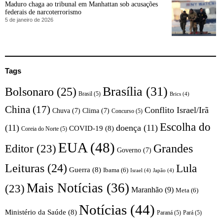
Maduro chaga ao tribunal em Manhattan sob acusações
federais de narcoterrorismo
5 de janeiro de 2026
Tags
Brasília
(31)
Bolsonaro
(25)
Brasil
(5)
Brics
(4)
China
(17)
Conflito Israel/Irã
Chuva
(7)
Clima
(7)
Concurso
(5)
Escolha do
(11)
doença
(11)
COVID-19
(8)
Coreia do Norte
(5)
EUA
(48)
Editor
(23)
Grandes
Governo
(7)
Leituras
(24)
Lula
Guerra
(8)
Ibama
(6)
Israel
(4)
Japão
(4)
Mais Notícias
(36)
(23)
Maranhão
(9)
Meta
(6)
Notícias
(44)
Ministério da Saúde
(8)
Paraná
(5)
Pará
(5)