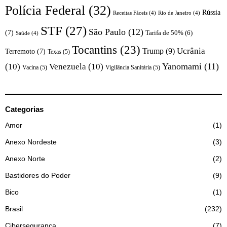
Polícia Federal
(32)
Rússia
Receitas Fáceis
(4)
Rio de Janeiro
(4)
STF
(27)
São Paulo
(12)
(7)
Tarifa de 50%
(6)
Saúde
(4)
Tocantins
(23)
Trump
(9)
Ucrânia
Terremoto
(7)
Texas
(5)
Yanomami
(11)
(10)
Venezuela
(10)
Vacina
(5)
Vigilância Sanitária
(5)
Categorias
Amor
1
Anexo Nordeste
3
Anexo Norte
2
Bastidores do Poder
9
Bico
1
Brasil
232
Cibersegurança
7