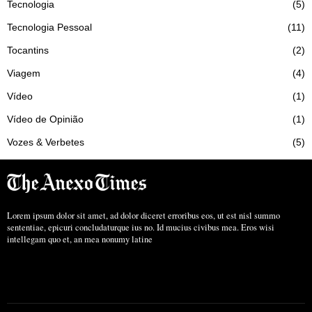
Tecnologia
5
Tecnologia Pessoal
11
Tocantins
2
Viagem
4
Vídeo
1
Vídeo de Opinião
1
Vozes & Verbetes
5
Lorem ipsum dolor sit amet, ad dolor diceret erroribus eos, ut est nisl summo
sententiae, epicuri concludaturque ius no. Id mucius civibus mea. Eros wisi
intellegam quo et, an mea nonumy latine