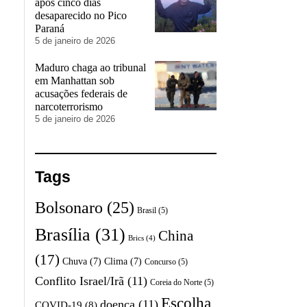
após cinco dias
desaparecido no Pico
Paraná
5 de janeiro de 2026
Maduro chaga ao tribunal
em Manhattan sob
acusações federais de
narcoterrorismo
5 de janeiro de 2026
Tags
Bolsonaro
(25)
Brasil
(5)
Brasília
(31)
China
Brics
(4)
(17)
Chuva
(7)
Clima
(7)
Concurso
(5)
Conflito Israel/Irã
(11)
Coreia do Norte
(5)
Escolha
doença
(11)
COVID-19
(8)