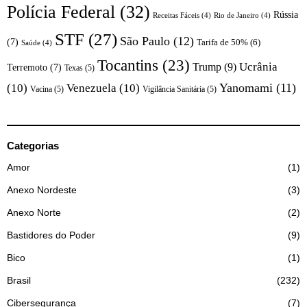
Polícia Federal
(32)
Rússia
Receitas Fáceis
(4)
Rio de Janeiro
(4)
STF
(27)
São Paulo
(12)
(7)
Tarifa de 50%
(6)
Saúde
(4)
Tocantins
(23)
Trump
(9)
Ucrânia
Terremoto
(7)
Texas
(5)
Yanomami
(11)
(10)
Venezuela
(10)
Vacina
(5)
Vigilância Sanitária
(5)
Categorias
Amor
1
Anexo Nordeste
3
Anexo Norte
2
Bastidores do Poder
9
Bico
1
Brasil
232
Cibersegurança
7