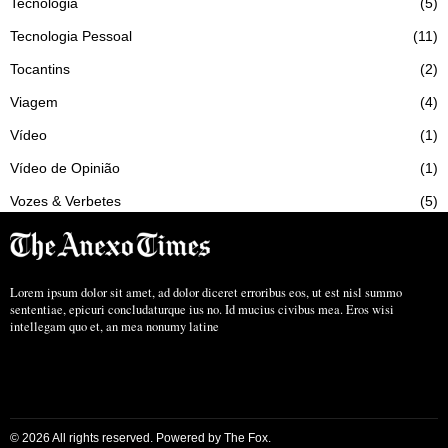
Tecnologia
5
Tecnologia Pessoal
11
Tocantins
2
Viagem
4
Vídeo
1
Vídeo de Opinião
1
Vozes & Verbetes
5
Lorem ipsum dolor sit amet, ad dolor diceret erroribus eos, ut est nisl summo
sententiae, epicuri concludaturque ius no. Id mucius civibus mea. Eros wisi
intellegam quo et, an mea nonumy latine
©
2026
All rights reserved. Powered by
The Fox
.