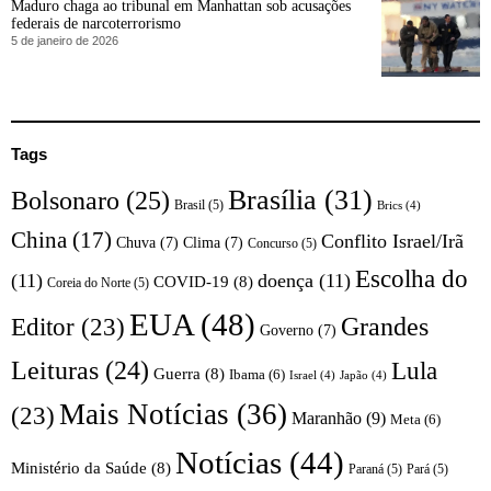
Maduro chaga ao tribunal em Manhattan sob acusações
federais de narcoterrorismo
5 de janeiro de 2026
Tags
Brasília
(31)
Bolsonaro
(25)
Brasil
(5)
Brics
(4)
China
(17)
Conflito Israel/Irã
Chuva
(7)
Clima
(7)
Concurso
(5)
Escolha do
(11)
doença
(11)
COVID-19
(8)
Coreia do Norte
(5)
EUA
(48)
Editor
(23)
Grandes
Governo
(7)
Leituras
(24)
Lula
Guerra
(8)
Ibama
(6)
Israel
(4)
Japão
(4)
Mais Notícias
(36)
(23)
Maranhão
(9)
Meta
(6)
Notícias
(44)
Ministério da Saúde
(8)
Paraná
(5)
Pará
(5)