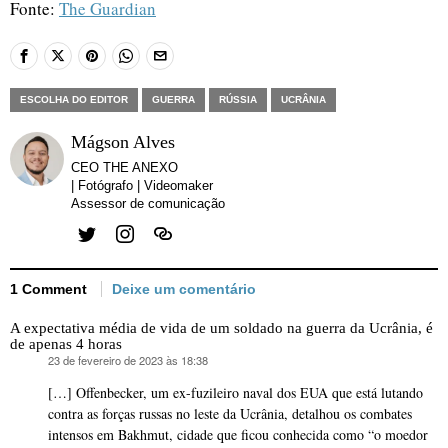
Fonte:
The Guardian
ESCOLHA DO EDITOR
GUERRA
RÚSSIA
UCRÂNIA
Mágson Alves
CEO THE ANEXO
| Fotógrafo | Videomaker
Assessor de comunicação
1 Comment
Deixe um comentário
A expectativa média de vida de um soldado na guerra da Ucrânia, é
de apenas 4 horas
23 de fevereiro de 2023 às 18:38
disse:
[…] Offenbecker, um ex-fuzileiro naval dos EUA que está lutando
contra as forças russas no leste da Ucrânia, detalhou os combates
intensos em Bakhmut, cidade que ficou conhecida como “o moedor