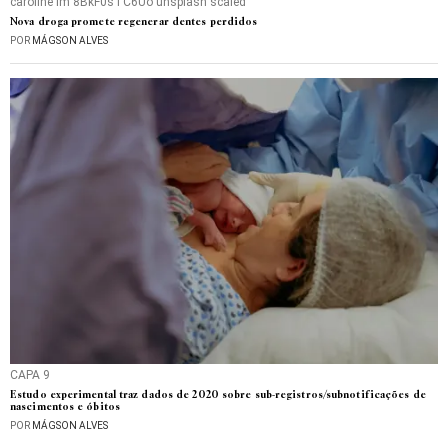
caroline lm 8BkF0sTC6Uo unsplash scaled
Nova droga promete regenerar dentes perdidos
POR
MÁGSON ALVES
CAPA 9
Estudo experimental traz dados de 2020 sobre sub-registros/subnotificações de
nascimentos e óbitos
POR
MÁGSON ALVES