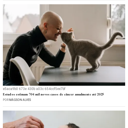
e5aca9b0 673e 430b a03c 654ccf5ee7bf
Estudos estimam 704 mil novos casos de câncer anualmente até 2025
POR
MÁGSON ALVES