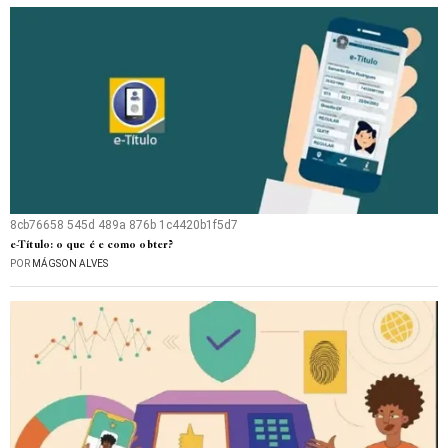
8cb76658 545d 489a 876b 1c4420b1f5d7
e-Título: o que é e como obter?
POR
MÁGSON ALVES