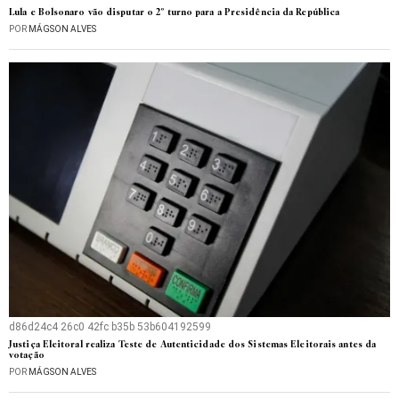
Lula e Bolsonaro vão disputar o 2º turno para a Presidência da República
POR
MÁGSON ALVES
d86d24c4 26c0 42fc b35b 53b604192599
Justiça Eleitoral realiza Teste de Autenticidade dos Sistemas Eleitorais antes da
votação
POR
MÁGSON ALVES