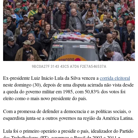
9BC0A27F 3143 43C5 A7D6 F2E7A546537A
Ex-presidente Luiz Inácio Lula da Silva venceu a
corrida eleitoral
neste domingo (30), depois de uma disputa acirrada não vista desde
a queda do governo militar em 1985, com 50,83% dos votos foi
eleito como o mais novo presidente do país.
Com a promessa de defender a democracia e as políticas sociais, o
esquerdista junta-se a outros governos na região da América Latina.
Lula foi o primeiro operário a presidir o país, idealizador do Partido
dos Trabalhadores (PT), governou o Brasil de 2003 a 2011 e