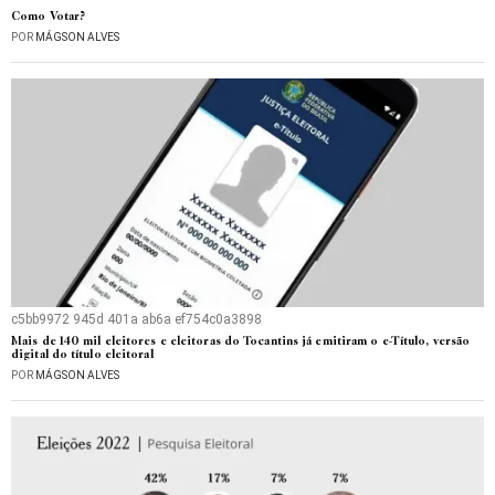
Como Votar?
POR
MÁGSON ALVES
c5bb9972 945d 401a ab6a ef754c0a3898
Mais de 140 mil eleitores e eleitoras do Tocantins já emitiram o e-Título, versão
digital do título eleitoral
POR
MÁGSON ALVES