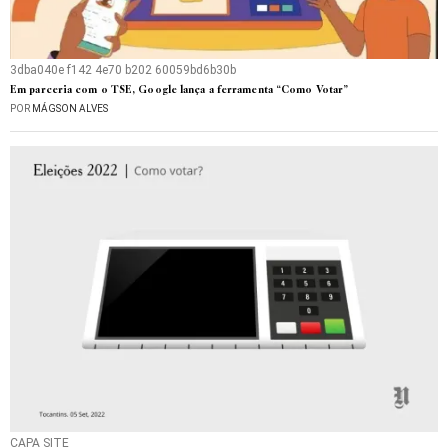
3dba040e f142 4e70 b202 60059bd6b30b
Em parceria com o TSE, Google lança a ferramenta “Como Votar”
POR
MÁGSON ALVES
CAPA SITE