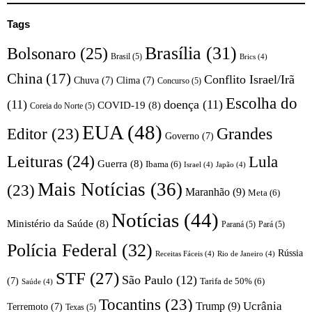
Tags
Brasília
(31)
Bolsonaro
(25)
Brasil
(5)
Brics
(4)
China
(17)
Conflito Israel/Irã
Chuva
(7)
Clima
(7)
Concurso
(5)
Escolha do
(11)
doença
(11)
COVID-19
(8)
Coreia do Norte
(5)
EUA
(48)
Editor
(23)
Grandes
Governo
(7)
Leituras
(24)
Lula
Guerra
(8)
Ibama
(6)
Israel
(4)
Japão
(4)
Mais Notícias
(36)
(23)
Maranhão
(9)
Meta
(6)
Notícias
(44)
Ministério da Saúde
(8)
Paraná
(5)
Pará
(5)
Polícia Federal
(32)
Rússia
Receitas Fáceis
(4)
Rio de Janeiro
(4)
STF
(27)
São Paulo
(12)
(7)
Tarifa de 50%
(6)
Saúde
(4)
Tocantins
(23)
Trump
(9)
Ucrânia
Terremoto
(7)
Texas
(5)