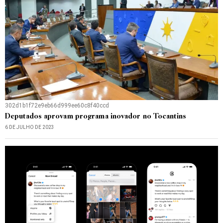
302d1b1f72e9eb66d999ee60c8f40ccd
Deputados aprovam programa inovador no Tocantins
6 DE JULHO DE 2023