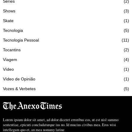
Séries
2
Shows
3
Skate
1
Tecnologia
5
Tecnologia Pessoal
11
Tocantins
2
Viagem
4
Vídeo
1
Vídeo de Opinião
1
Vozes & Verbetes
5
Lorem ipsum dolor sit amet, ad dolor diceret erroribus eos, ut est nisl summo
sententiae, epicuri concludaturque ius no. Id mucius civibus mea. Eros wisi
intellegam quo et, an mea nonumy latine