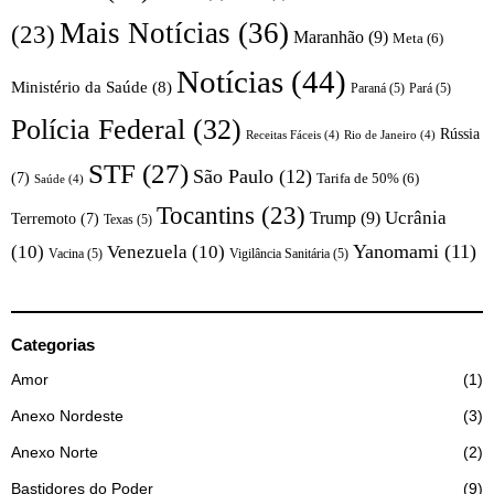
Mais Notícias
(36)
(23)
Maranhão
(9)
Meta
(6)
Notícias
(44)
Ministério da Saúde
(8)
Paraná
(5)
Pará
(5)
Polícia Federal
(32)
Rússia
Receitas Fáceis
(4)
Rio de Janeiro
(4)
STF
(27)
São Paulo
(12)
(7)
Tarifa de 50%
(6)
Saúde
(4)
Tocantins
(23)
Trump
(9)
Ucrânia
Terremoto
(7)
Texas
(5)
Yanomami
(11)
(10)
Venezuela
(10)
Vacina
(5)
Vigilância Sanitária
(5)
Categorias
Amor
1
Anexo Nordeste
3
Anexo Norte
2
Bastidores do Poder
9