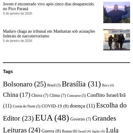
Jovem é encontrado vivo após cinco dias desaparecido
no Pico Paraná
5 de janeiro de 2026
Maduro chaga ao tribunal em Manhattan sob acusações
federais de narcoterrorismo
5 de janeiro de 2026
Tags
Brasília
(31)
Bolsonaro
(25)
Brasil
(5)
Brics
(4)
China
(17)
Conflito Israel/Irã
Chuva
(7)
Clima
(7)
Concurso
(5)
Escolha do
(11)
doença
(11)
COVID-19
(8)
Coreia do Norte
(5)
EUA
(48)
Editor
(23)
Grandes
Governo
(7)
Leituras
(24)
Lula
Guerra
(8)
Ibama
(6)
Israel
(4)
Japão
(4)