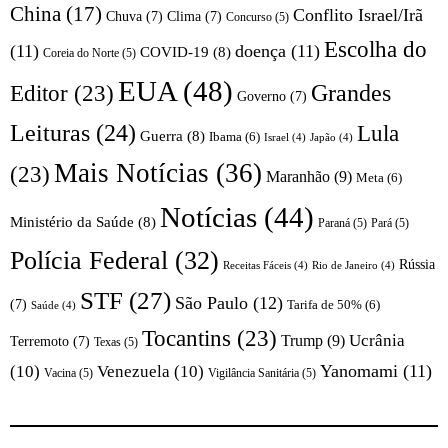
China
(17)
Conflito Israel/Irã
Chuva
(7)
Clima
(7)
Concurso
(5)
Escolha do
(11)
doença
(11)
COVID-19
(8)
Coreia do Norte
(5)
EUA
(48)
Editor
(23)
Grandes
Governo
(7)
Leituras
(24)
Lula
Guerra
(8)
Ibama
(6)
Israel
(4)
Japão
(4)
Mais Notícias
(36)
(23)
Maranhão
(9)
Meta
(6)
Notícias
(44)
Ministério da Saúde
(8)
Paraná
(5)
Pará
(5)
Polícia Federal
(32)
Rússia
Receitas Fáceis
(4)
Rio de Janeiro
(4)
STF
(27)
São Paulo
(12)
(7)
Tarifa de 50%
(6)
Saúde
(4)
Tocantins
(23)
Trump
(9)
Ucrânia
Terremoto
(7)
Texas
(5)
Yanomami
(11)
(10)
Venezuela
(10)
Vacina
(5)
Vigilância Sanitária
(5)