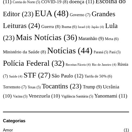
Escolha do
(11)
doença
(11)
COVID-19
(8)
Coreia do Norte
(5)
EUA
(48)
Editor
(23)
Grandes
Governo
(7)
Leituras
(24)
Lula
Guerra
(8)
Ibama
(6)
Israel
(4)
Japão
(4)
Mais Notícias
(36)
(23)
Maranhão
(9)
Meta
(6)
Notícias
(44)
Ministério da Saúde
(8)
Paraná
(5)
Pará
(5)
Polícia Federal
(32)
Rússia
Receitas Fáceis
(4)
Rio de Janeiro
(4)
STF
(27)
São Paulo
(12)
(7)
Tarifa de 50%
(6)
Saúde
(4)
Tocantins
(23)
Trump
(9)
Ucrânia
Terremoto
(7)
Texas
(5)
Yanomami
(11)
(10)
Venezuela
(10)
Vacina
(5)
Vigilância Sanitária
(5)
Categorias
Amor
1