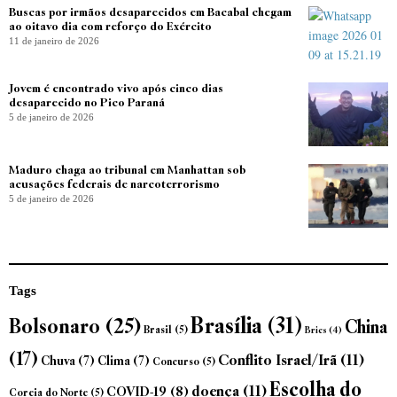
Buscas por irmãos desaparecidos em Bacabal chegam
ao oitavo dia com reforço do Exército
11 de janeiro de 2026
Jovem é encontrado vivo após cinco dias
desaparecido no Pico Paraná
5 de janeiro de 2026
Maduro chaga ao tribunal em Manhattan sob
acusações federais de narcoterrorismo
5 de janeiro de 2026
Tags
Brasília
(31)
Bolsonaro
(25)
China
Brasil
(5)
Brics
(4)
(17)
Conflito Israel/Irã
(11)
Chuva
(7)
Clima
(7)
Concurso
(5)
Escolha do
doença
(11)
COVID-19
(8)
Coreia do Norte
(5)