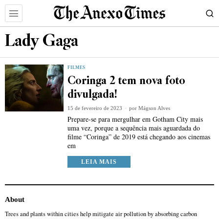
Lady Gaga
FILMES
Coringa 2 tem nova foto
divulgada!
15 de fevereiro de 2023
por
Mágson Alves
Prepare-se para mergulhar em Gotham City mais
uma vez, porque a sequência mais aguardada do
filme “Coringa” de 2019 está chegando aos cinemas
em
LEIA MAIS
About
Trees and plants within cities help mitigate air pollution by absorbing carbon