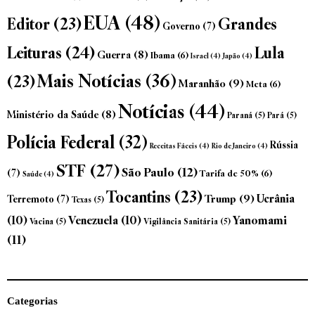
EUA
(48)
Grandes
Editor
(23)
Governo
(7)
Leituras
(24)
Lula
Guerra
(8)
Ibama
(6)
Israel
(4)
Japão
(4)
Mais Notícias
(36)
(23)
Maranhão
(9)
Meta
(6)
Notícias
(44)
Ministério da Saúde
(8)
Paraná
(5)
Pará
(5)
Polícia Federal
(32)
Rússia
Receitas Fáceis
(4)
Rio de Janeiro
(4)
STF
(27)
São Paulo
(12)
(7)
Tarifa de 50%
(6)
Saúde
(4)
Tocantins
(23)
Trump
(9)
Ucrânia
Terremoto
(7)
Texas
(5)
Yanomami
(10)
Venezuela
(10)
Vacina
(5)
Vigilância Sanitária
(5)
(11)
Categorias