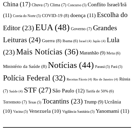
China
(17)
Conflito Israel/Irã
Chuva
(7)
Clima
(7)
Concurso
(5)
Escolha do
(11)
doença
(11)
COVID-19
(8)
Coreia do Norte
(5)
EUA
(48)
Editor
(23)
Grandes
Governo
(7)
Leituras
(24)
Lula
Guerra
(8)
Ibama
(6)
Israel
(4)
Japão
(4)
Mais Notícias
(36)
(23)
Maranhão
(9)
Meta
(6)
Notícias
(44)
Ministério da Saúde
(8)
Paraná
(5)
Pará
(5)
Polícia Federal
(32)
Rússia
Receitas Fáceis
(4)
Rio de Janeiro
(4)
STF
(27)
São Paulo
(12)
(7)
Tarifa de 50%
(6)
Saúde
(4)
Tocantins
(23)
Trump
(9)
Ucrânia
Terremoto
(7)
Texas
(5)
Yanomami
(11)
(10)
Venezuela
(10)
Vacina
(5)
Vigilância Sanitária
(5)