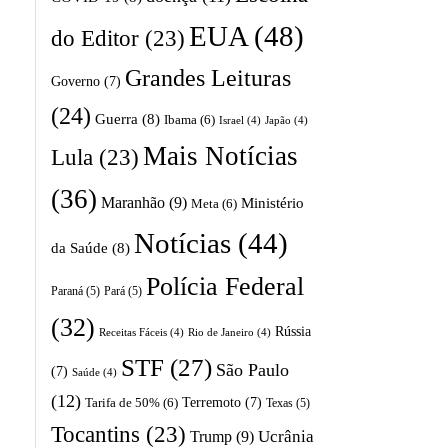
EUA
(48)
do Editor
(23)
Grandes Leituras
Governo
(7)
(24)
Guerra
(8)
Ibama
(6)
Israel
(4)
Japão
(4)
Mais Notícias
Lula
(23)
(36)
Maranhão
(9)
Ministério
Meta
(6)
Notícias
(44)
da Saúde
(8)
Polícia Federal
Paraná
(5)
Pará
(5)
(32)
Rússia
Receitas Fáceis
(4)
Rio de Janeiro
(4)
STF
(27)
São Paulo
(7)
Saúde
(4)
(12)
Terremoto
(7)
Tarifa de 50%
(6)
Texas
(5)
Tocantins
(23)
Trump
(9)
Ucrânia