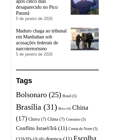
após cinco dias
desaparecido no Pico
Paraná
5 de janeiro de 2026
Maduro chaga ao tribunal
em Manhattan sob
acusações federais de
narcoterrorismo
5 de janeiro de 2026
Tags
Bolsonaro
(25)
Brasil
(5)
Brasília
(31)
China
Brics
(4)
(17)
Chuva
(7)
Clima
(7)
Concurso
(5)
Conflito Israel/Irã
(11)
Coreia do Norte
(5)
Escolha
doença
(11)
COVID-19
(8)