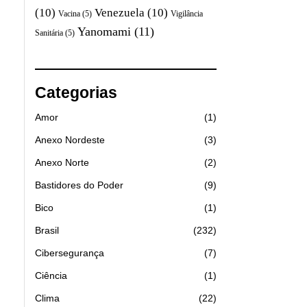
(10)
Venezuela
(10)
Vacina
(5)
Vigilância
Yanomami
(11)
Sanitária
(5)
Categorias
Amor
1
Anexo Nordeste
3
Anexo Norte
2
Bastidores do Poder
9
Bico
1
Brasil
232
Cibersegurança
7
Ciência
1
Clima
22