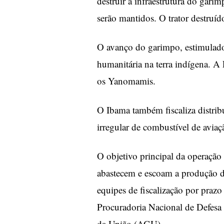
destruir a infraestrutura do garim
serão mantidos. O trator destruído
O avanço do garimpo, estimulado
humanitária na terra indígena. A 
os Yanomamis.
O Ibama também fiscaliza distrib
irregular de combustível de avia
O objetivo principal da operação 
abastecem e escoam a produção d
equipes de fiscalização por praz
Procuradoria Nacional de Defesa
da União (AGU).