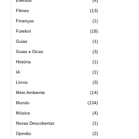
Eventos
4
Filmes
13
Finanças
1
Futebol
18
Guias
1
Guias e Dicas
3
História
1
IA
1
Livros
3
Meio Ambiente
14
Mundo
134
Música
4
Novas Descobertas
1
Opinião
2