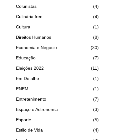
Colunistas
4
Culinária free
4
Cultura
1
Direitos Humanos
8
Economia e Negócio
30
Educação
7
Eleições 2022
11
Em Detalhe
1
ENEM
1
Entretenimento
7
Espaço e Astronomia
3
Esporte
5
Estilo de Vida
4