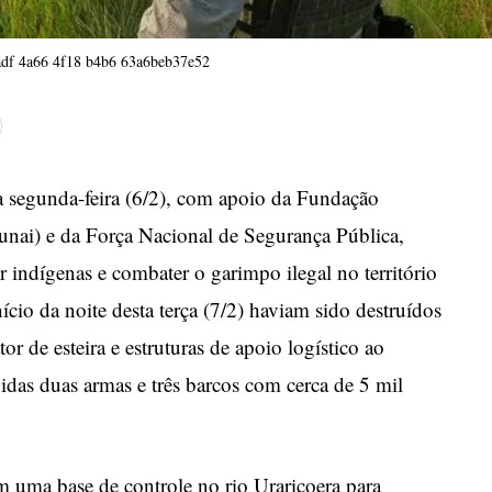
df 4a66 4f18 b4b6 63a6beb37e52
a segunda-feira (6/2), com apoio da Fundação
unai) e da Força Nacional de Segurança Pública,
er indígenas e combater o garimpo ilegal no território
io da noite desta terça (7/2) haviam sido destruídos
r de esteira e estruturas de apoio logístico ao
as duas armas e três barcos com cerca de 5 mil
m uma base de controle no rio Uraricoera para