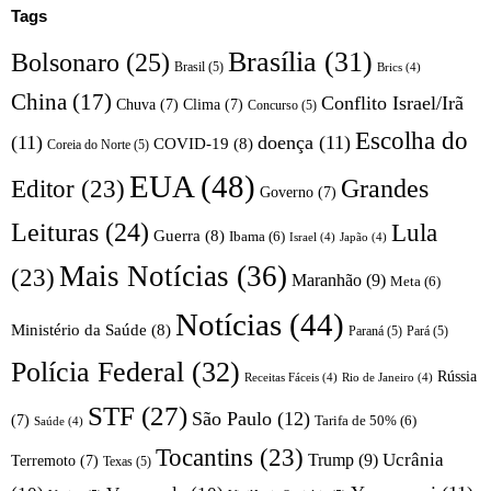
Tags
Brasília
(31)
Bolsonaro
(25)
Brasil
(5)
Brics
(4)
China
(17)
Conflito Israel/Irã
Chuva
(7)
Clima
(7)
Concurso
(5)
Escolha do
(11)
doença
(11)
COVID-19
(8)
Coreia do Norte
(5)
EUA
(48)
Editor
(23)
Grandes
Governo
(7)
Leituras
(24)
Lula
Guerra
(8)
Ibama
(6)
Israel
(4)
Japão
(4)
Mais Notícias
(36)
(23)
Maranhão
(9)
Meta
(6)
Notícias
(44)
Ministério da Saúde
(8)
Paraná
(5)
Pará
(5)
Polícia Federal
(32)
Rússia
Receitas Fáceis
(4)
Rio de Janeiro
(4)
STF
(27)
São Paulo
(12)
(7)
Tarifa de 50%
(6)
Saúde
(4)
Tocantins
(23)
Trump
(9)
Ucrânia
Terremoto
(7)
Texas
(5)