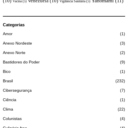
Yanomami
(11)
(10)
Venezuela
(10)
Vacina
(5)
Vigilância Sanitária
(5)
Categorias
Amor
1
Anexo Nordeste
3
Anexo Norte
2
Bastidores do Poder
9
Bico
1
Brasil
232
Cibersegurança
7
Ciência
1
Clima
22
Colunistas
4
Culinária free
4