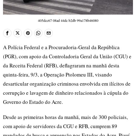
405dcc67 08ad 44dc b2db 99a178b46080
A Polícia Federal e a Procuradoria-Geral da República
(PGR), com apoio da Controladoria Geral da União (CGU) e
da Receita Federal (RFB), deflagraram na manhã desta
quinta-feira, 9/3, a Operação Ptolomeu III, visando
desarticular organização criminosa envolvida em ilícitos de
corrupção e lavagem de dinheiro relacionados à cúpula do
Governo do Estado do Acre.
Desde as primeiras horas da manhã, mais de 300 policiais,
com apoio de servidores da CGU e RFB, cumprem 89
mandados de busca e apreensão nos Estados do Acre, Piauí,