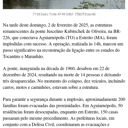
71063a6c 7c4e 4749 b4b1 1fbb7f3cac46
Na tarde deste domingo, 2 de fevereiro de 2025, as estruturas
remanescentes da ponte Juscelino Kubitschek de Oliveira, na BR-
226, que conectava Aguiarnópolis (TO) a Estreito (MA), foram
implodidas com sucesso. A operação, realizada às 14h, marcou um
passo significativo na reconstrução da ligação entre os estados do
Tocantins e Maranhão.
A ponte, inaugurada na década de 1960, desabou em 22 de
dezembro de 2024, resultando na morte de 14 pessoas e deixando
três desaparecidas. No momento do colapso, dez veículos, incluindo
carros, motos e caminhões, estavam sobre a estrutura.
Para garantir a segurança durante a implosão, aproximadamente 200
famílias foram evacuadas das proximidades. Em Aguiarnópolis, 50
residências foram desocupadas, enquanto em Estreito, 150 casas
passaram pelo mesmo procedimento. As prefeituras locais, em
conjunto com a Defesa Civil, coordenaram as evacuações e